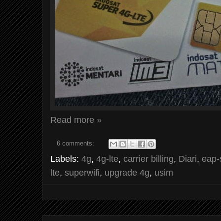
Read more »
6 comments:
Labels:
4g
,
4g-lte
,
carrier billing
,
Diari
,
eap-
lte
,
superwifi
,
upgrade 4g
,
usim