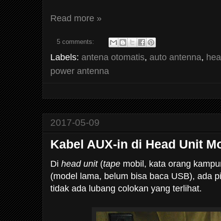
Read more »
5 comments:
Labels:
antena otomatis
,
auto antenna
,
hea
power antenna
2017-05-09
Kabel AUX-in di Head Unit M
Di
head unit
(
tape
mobil, kata orang kamp
(model lama, belum bisa baca USB), ada pi
tidak ada lubang colokan yang terlihat.