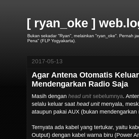
[ ryan_oke ] web.lo
Bukan sekadar "Ryan", melainkan "ryan_oke". Pernah j
Pena" (FLP Yogyakarta).
2017-05-13
Agar Antena Otomatis Keluar
Mendengarkan Radio Saja
Masih dengan
head unit
sebelumnya
. Ante
selalu keluar saat
head unit
menyala, mesk
ataupun pakai AUX (bukan mendengarkan r
Ternyata ada kabel yang tertukar, yaitu ka
Output) dengan kabel warna biru (Power A