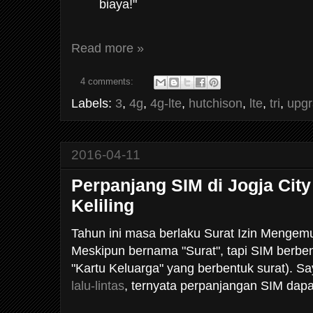
biaya!"
Read more »
4 comments:
Labels:
3
,
4g
,
4g-lte
,
hutchison
,
lte
,
tri
,
upgr
2016-04-11
Perpanjang SIM di Jogja City
Keliling
Tahun ini masa berlaku Surat Izin Mengemu
Meskipun bernama "Surat", tapi SIM berben
"Kartu Keluarga" yang berbentuk surat). S
lalu-lintas
, ternyata perpanjangan SIM dapat