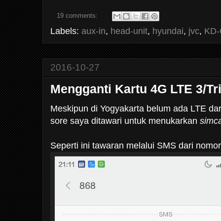
19 comments:
Labels:
aux-in
,
head-unit
,
hyundai
,
jvc
,
KD-
2016-10-27
Mengganti Kartu 4G LTE 3/Tri
Meskipun di Yogyakarta belum ada LTE dari
sore saya ditawari untuk menukarkan
simc
Seperti ini tawaran melalui SMS dari nomor