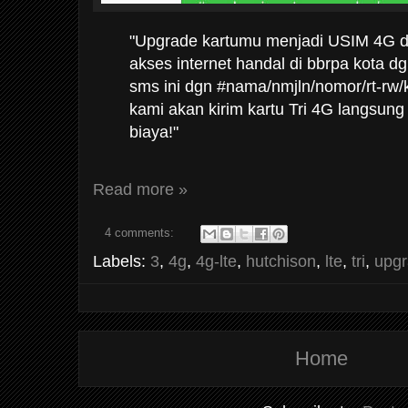
"Upgrade kartumu menjadi USIM 4G d
akses internet handal di bbrpa kota dg
sms ini dgn #nama/nmjln/nomor/rt-rw
kami akan kirim kartu Tri 4G langsung
biaya!"
Read more »
4 comments:
Labels:
3
,
4g
,
4g-lte
,
hutchison
,
lte
,
tri
,
upgr
Home