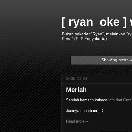
[ ryan_oke ]
Bukan sekadar "Ryan", melainkan "r
Pena" (FLP Yogyakarta).
Showing posts w
2008-11-21
Meriah
Setelah kemarin kubaca
info dari Gmai
Jadinya seperti ini: :D
Read more »