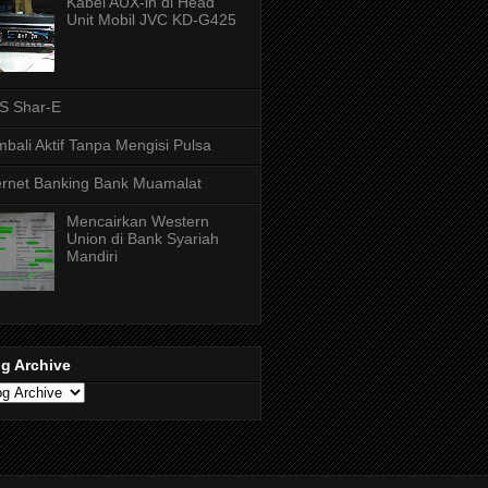
Kabel AUX-in di Head
Unit Mobil JVC KD-G425
S Shar-E
bali Aktif Tanpa Mengisi Pulsa
ernet Banking Bank Muamalat
Mencairkan Western
Union di Bank Syariah
Mandiri
g Archive