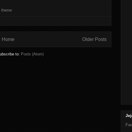
l theme
Home
Older Posts
ubscribe to:
Posts (Atom)
Jej
Fa