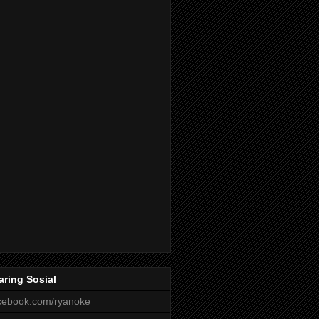
aring Sosial
cebook.com/ryanoke