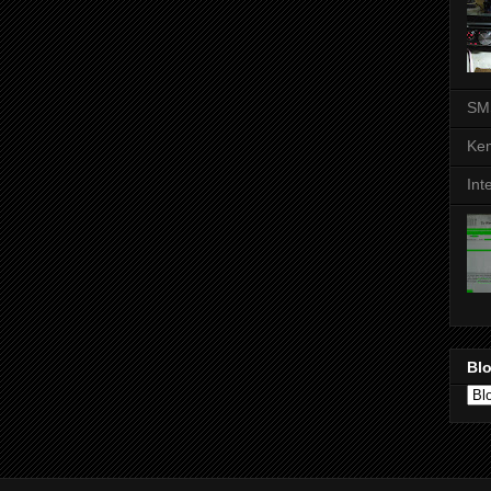
SM
Kem
Int
Blo