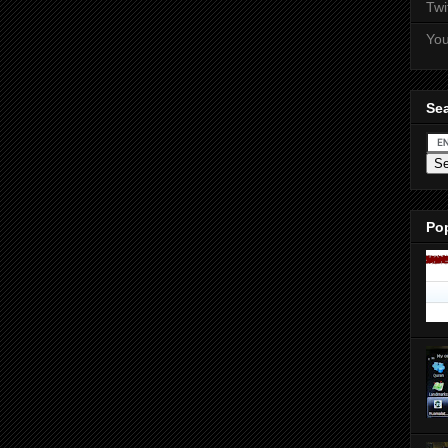
Twi
Yo
Sea
Po