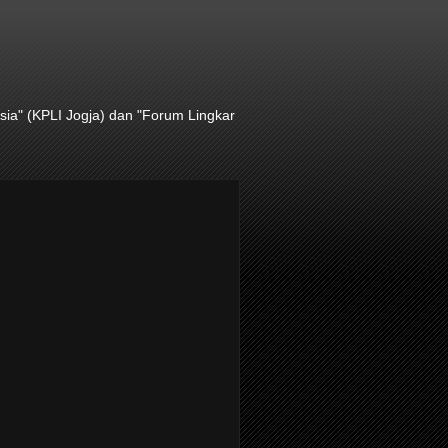
ia" (KPLI Jogja) dan "Forum Lingkar