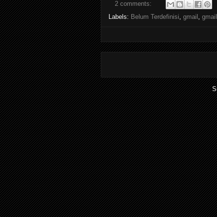
2 comments:
Labels:
Belum Terdefinisi
,
gmail
,
gmai
S