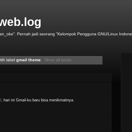
 web.log
yan_oke". Pernah jadi seorang "Kelompok Pengguna GNU/Linux Indones
ith label
gmail theme
.
Show all posts
l
, hari ini Gmail-ku baru bisa menikmatinya.