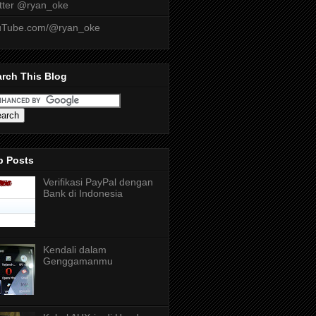
tter @ryan_oke
uTube.com/@ryan_oke
rch This Blog
p Posts
Verifikasi PayPal dengan
Bank di Indonesia
Kendali dalam
Genggamanmu