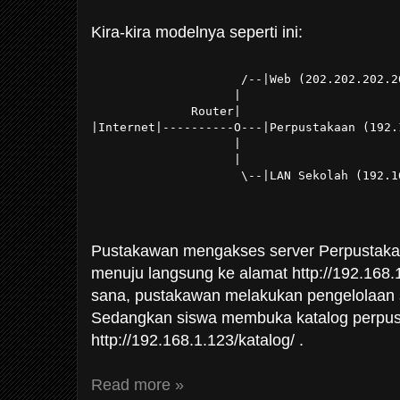
Kira-kira modelnya seperti ini:
                     /--|Web (202.202.202.2
                    |
              Router|
|Internet|----------O---|Perpustakaan (192.
                    |
                    |
                     \--|LAN Sekolah (192.1
Pustakawan mengakses server Perpustaka
menuju langsung ke alamat http://192.168.
sana, pustakawan melakukan pengelolaan s
Sedangkan siswa membuka katalog perpus
http://192.168.1.123/katalog/ .
Read more »