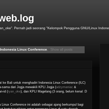
 web.log
yan_oke". Pernah jadi seorang "Kelompok Pengguna GNU/Linux Indones
Indonesia Linux Conference
.
Show all posts
t ke Bali untuk menghadiri Indonesia Linux Conference (ILC)
-sama dari Jogja mewakili KPLI Jogja (
adzymaniac
&
an-id (
ryan_oke
), dan KPLI Magelang (3 orang, belum kenal :D
 Linux Conference ini adalah sebagai ajang berkumpul bagi
at bertukar pikiran antar pengguna Linux di satu daerah