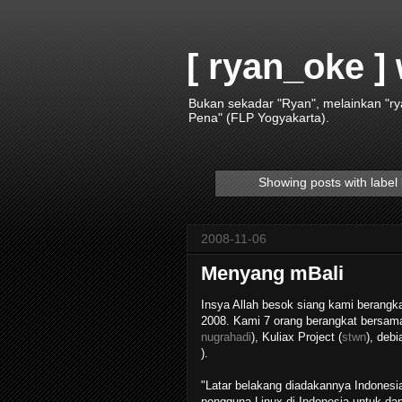
[ ryan_oke ]
Bukan sekadar "Ryan", melainkan "r
Pena" (FLP Yogyakarta).
Showing posts with label
2008-11-06
Menyang mBali
Insya Allah besok siang kami berangka
2008. Kami 7 orang berangkat bersama
nugrahadi
), Kuliax Project (
stwn
), debi
).
"Latar belakang diadakannya Indonesia
pengguna Linux di Indonesia untuk dap