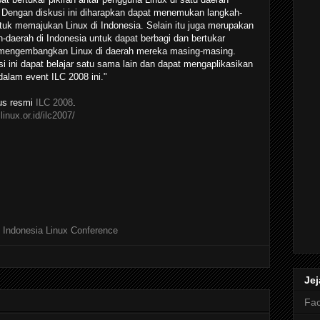
. Dengan diskusi ini diharapkan dapat menemukan langkah-
tuk memajukan Linux di Indonesia. Selain itu juga merupakan
-daerah di Indonesia untuk dapat berbagi dan bertukar
mengembangkan Linux di daerah mereka masing-masing.
i ini dapat belajar satu sama lain dan dapat mengaplikasikan
alam event ILC 2008 ini."
tus resmi
ILC 2008
.
.linux.or.id/ilc2007/
,
Indonesia Linux Conference
Jej
Fa