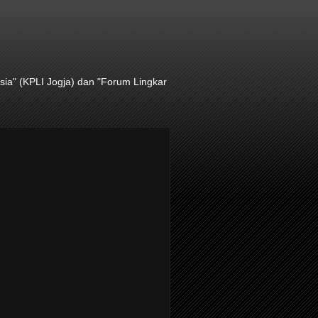
ia" (KPLI Jogja) dan "Forum Lingkar