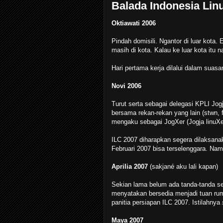
Balada Indonesia Lin
Oktiawati 2006
Pindah domisili. Ngantor di luar kota
masih di kota. Kalau ke luar kota itu
Hari pertama kerja dilalui dalam su
Novi 2006
Turut serta sebagai delegasi KPLI Jog
bersama rekan-rekan yang lain (stwn, 
mengaku sebagai JogXer (Jogja linuXer
ILC 2007 diharapkan segera dilaksana
Februari 2007 bisa terselenggara. Na
Aprilia 2007
(sakjané aku lali kapan)
Sekian lama belum ada tanda-tanda s
menyatakan bersedia menjadi tuan rum
panitia persiapan ILC 2007. Istilahnya
Maya 2007