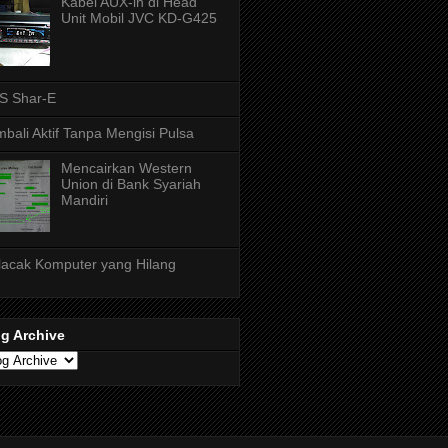
Kabel AUX-in di Head
Unit Mobil JVC KD-G425
S Shar-E
bali Aktif Tanpa Mengisi Pulsa
Mencairkan Western
Union di Bank Syariah
Mandiri
acak Komputer yang Hilang
g Archive