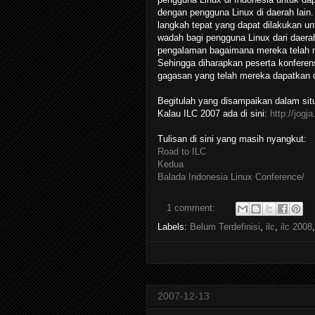
dengan pengguna Linux di daerah lain
langkah tepat yang dapat dilakukan un
wadah bagi pengguna Linux dari daerah
pengalaman bagaimana mereka telah 
Sehingga diharapkan peserta konferens
gagasan yang telah mereka dapatkan d
Begitulah yang disampaikan dalam si
Kalau ILC 2007 ada di sini:
http://jogja
Tulisan di sini yang masih nyangkut:
Road to ILC
Kedua
Balada Indonesia Linux Conference/
1 comment:
Labels:
Belum Terdefinisi
,
ilc
,
ilc 2008
2007-12-13