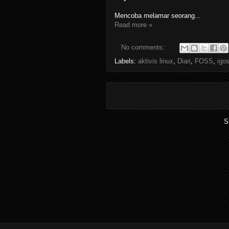
Mencoba melamar seorang...
Read more »
No comments:
Labels:
aktivis linux
,
Diari
,
FOSS
,
igo
S