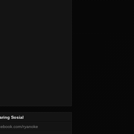
aring Sosial
cebook.com/ryanoke