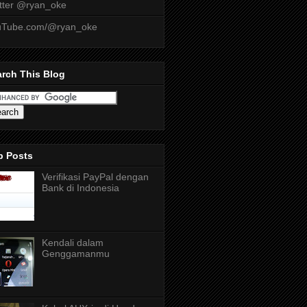
tter @ryan_oke
uTube.com/@ryan_oke
rch This Blog
p Posts
Verifikasi PayPal dengan
Bank di Indonesia
Kendali dalam
Genggamanmu