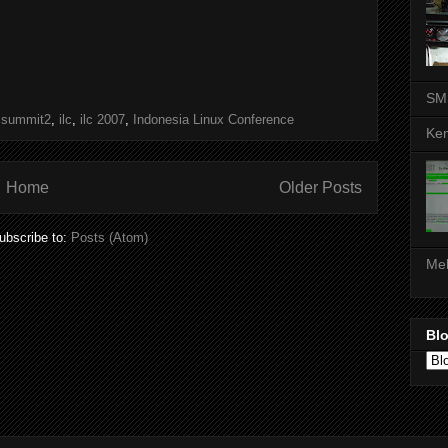
SM
ssummit2
,
ilc
,
ilc 2007
,
Indonesia Linux Conference
Kem
Home
Older Posts
ubscribe to:
Posts (Atom)
Mel
Blo