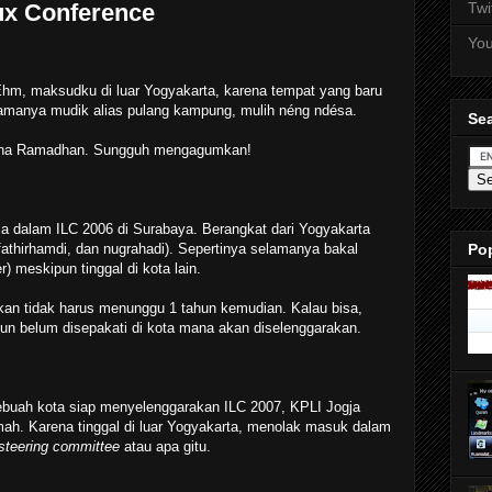
ux Conference
Twi
Yo
. Ehm, maksudku di luar Yogyakarta, karena tempat yang baru
 namanya mudik alias pulang kampung, mulih néng ndésa.
Sea
asana Ramadhan. Sungguh mengagumkan!
ja dalam ILC 2006 di Surabaya. Berangkat dari Yogyakarta
fathirhamdi, dan nugrahadi). Sepertinya selamanya bakal
Po
) meskipun tinggal di kota lain.
kan tidak harus menunggu 1 tahun kemudian. Kalau bisa,
mun belum disepakati di kota mana akan diselenggarakan.
ebuah kota siap menyelenggarakan ILC 2007, KPLI Jogja
ah. Karena tinggal di luar Yogyakarta, menolak masuk dalam
steering committee
atau apa gitu.